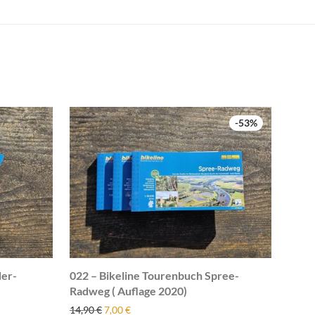
-
53
%
der-
022 – Bikeline Tourenbuch Spree-
Radweg ( Auflage 2020)
14,90
€
7,00
€