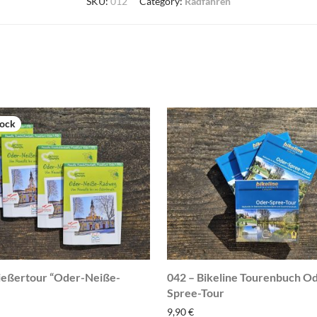
SKU:
012
Category:
Radfahren
ießertour “Oder-Neiße-
042 – Bikeline Tourenbuch O
Spree-Tour
9,90
€