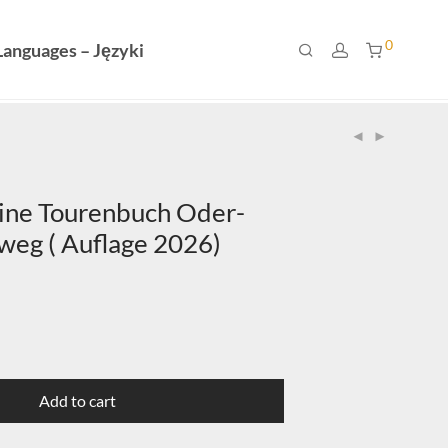
0
Languages – Języki
line Tourenbuch Oder-
eg ( Auflage 2026)
Add to cart