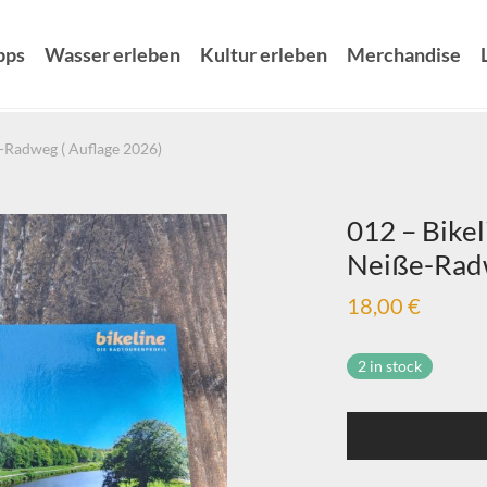
pps
Wasser erleben
Kultur erleben
Merchandise
-Radweg ( Auflage 2026)
012 – Bike
Neiße-Radw
18,00
€
2 in stock