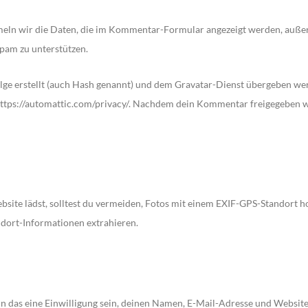
ln wir die Daten, die im Kommentar-Formular angezeigt werden, außer
Spam zu unterstützen.
ge erstellt (auch Hash genannt) und dem Gravatar-Dienst übergeben wer
ttps://automattic.com/privacy/. Nachdem dein Kommentar freigegeben wur
ebsite lädst, solltest du vermeiden, Fotos mit einem EXIF-GPS-Standort 
ndort-Informationen extrahieren.
das eine Einwilligung sein, deinen Namen, E-Mail-Adresse und Website i