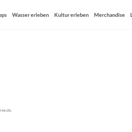
pps
Wasser erleben
Kultur erleben
Merchandise
ree.de.