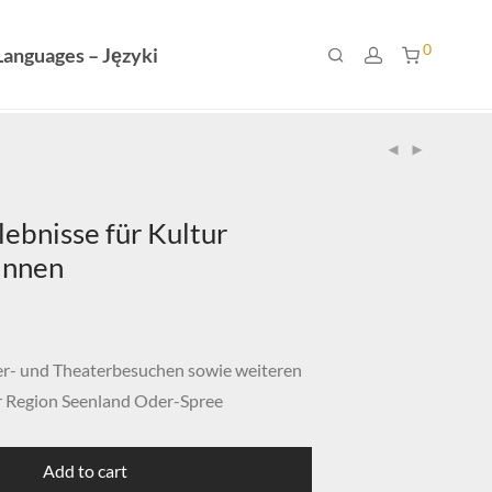
0
Languages – Języki
ebnisse für Kultur
innen
ier- und Theaterbesuchen sowie weiteren
er Region Seenland Oder-Spree
Add to cart