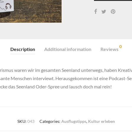
0
Description
Additional information
Reviews
rismus
waren wir im gesamten Seenland unterwegs, haben Kreativ
nte Menschen interviewt. Herausgekommen ist eine Podcast-Serie,
ecke das S
eenland Oder-Spree
und lausch doch mal rein!
SKU:
043
Categories:
Ausflugstipps
,
Kultur erleben