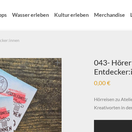
pps
Wasser erleben
Kultur erleben
Merchandise
ecker:innen
043- Hörerl
Entdecker:
0,00
€
Hörreisen zu Atel
Kreativorten in d