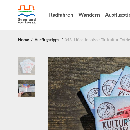
Radfahren
Wandern
Ausflugsti
Home
/
Ausflugstipps
/
043- Hörerlebnisse für Kultur Entd